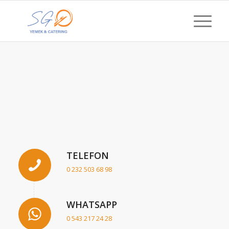
BIZE ULAŞIN
TELEFON
0 232 503 68 98
WHATSAPP
0 543 217 24 28