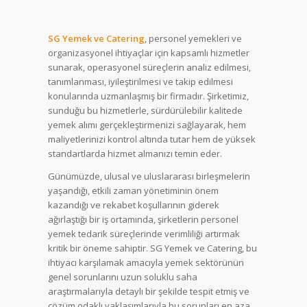
SG Yemek ve Catering
, personel yemekleri ve
organizasyonel ihtiyaçlar için kapsamlı hizmetler
sunarak, operasyonel süreçlerin analiz edilmesi,
tanımlanması, iyileştirilmesi ve takip edilmesi
konularında uzmanlaşmış bir firmadır. Şirketimiz,
sunduğu bu hizmetlerle, sürdürülebilir kalitede
yemek alımı gerçekleştirmenizi sağlayarak, hem
maliyetlerinizi kontrol altında tutar hem de yüksek
standartlarda hizmet almanızı temin eder.
Günümüzde, ulusal ve uluslararası birleşmelerin
yaşandığı, etkili zaman yönetiminin önem
kazandığı ve rekabet koşullarının giderek
ağırlaştığı bir iş ortamında, şirketlerin personel
yemek tedarik süreçlerinde verimliliği artırmak
kritik bir öneme sahiptir. SG Yemek ve Catering, bu
ihtiyacı karşılamak amacıyla yemek sektörünün
genel sorunlarını uzun soluklu saha
araştırmalarıyla detaylı bir şekilde tespit etmiş ve
çözüm odaklı yaklaşımlarıyla bu sorunları en aza